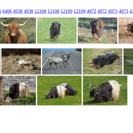
6
6406
4938
4938
12108
12108
12109
12109
4972
4972
4973
4973
4