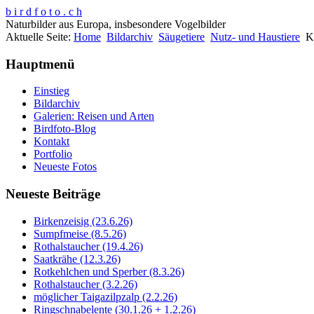
b i r d f o t o . c h
Naturbilder aus Europa, insbesondere Vogelbilder
Aktuelle Seite:
Home
Bildarchiv
Säugetiere
Nutz- und Haustiere
K
Hauptmenü
Einstieg
Bildarchiv
Galerien: Reisen und Arten
Birdfoto-Blog
Kontakt
Portfolio
Neueste Fotos
Neueste Beiträge
Birkenzeisig (23.6.26)
Sumpfmeise (8.5.26)
Rothalstaucher (19.4.26)
Saatkrähe (12.3.26)
Rotkehlchen und Sperber (8.3.26)
Rothalstaucher (3.2.26)
möglicher Taigazilpzalp (2.2.26)
Ringschnabelente (30.1.26 + 1.2.26)