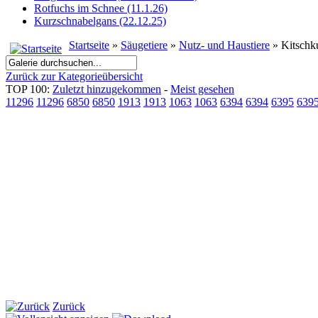
Rotfuchs im Schnee (11.1.26)
Kurzschnabelgans (22.12.25)
Startseite
»
Säugetiere
»
Nutz- und Haustiere
» Kitsch
Zurück zur Kategorieübersicht
TOP 100:
Zuletzt hinzugekommen
-
Meist gesehen
11296
11296
6850
6850
1913
1913
1063
1063
6394
6394
6395
639
Zurück