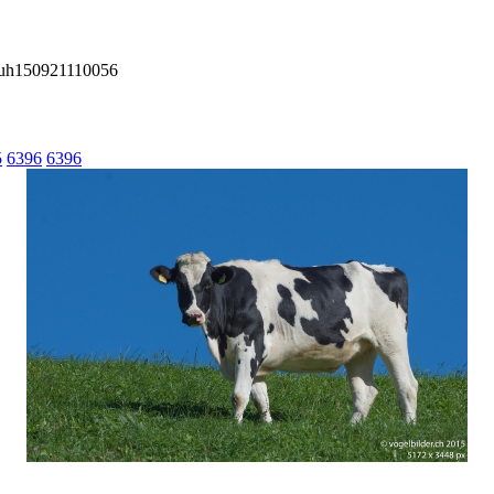
kuh150921110056
5
6396
6396