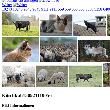
Weiter
10240
10240
9645
9645
9111
9111
559
559
560
560
5358
5358
640
Kitschkuh150921110056
Bild-Informationen