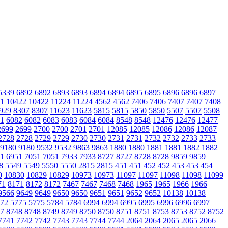
5339
6892
6892
6893
6893
6894
6894
6895
6895
6896
6896
6897
1
10422
10422
11224
11224
4562
4562
7406
7406
7407
7407
7408
929
8307
8307
11623
11623
5815
5815
5850
5850
5507
5507
5508
1
6082
6082
6083
6083
6084
6084
8548
8548
12476
12476
12477
2699
2699
2700
2700
2701
2701
12085
12085
12086
12086
12087
2728
2728
2729
2729
2730
2730
2731
2731
2732
2732
2733
2733
9180
9180
9532
9532
9863
9863
1880
1880
1881
1881
1882
1882
1
6951
7051
7051
7933
7933
8727
8727
8728
8728
9859
9859
8
5549
5549
5550
5550
2815
2815
451
451
452
452
453
453
454
0
10830
10829
10829
10973
10973
11097
11097
11098
11098
11099
71
8171
8172
8172
7467
7467
7468
7468
1965
1965
1966
1966
9566
9649
9649
9650
9650
9651
9651
9652
9652
10138
10138
72
5775
5775
5784
5784
6994
6994
6995
6995
6996
6996
6997
7
8748
8748
8749
8749
8750
8750
8751
8751
8753
8753
8752
8752
7741
7742
7742
7743
7743
7744
7744
2064
2064
2065
2065
2066