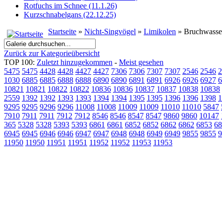
Rotfuchs im Schnee (11.1.26)
Kurzschnabelgans (22.12.25)
Startseite
»
Nicht-Singvögel
»
Limikolen
» Bruchwasse
Zurück zur Kategorieübersicht
TOP 100:
Zuletzt hinzugekommen
-
Meist gesehen
5475
5475
4428
4428
4427
4427
7306
7306
7307
7307
2546
2546
2
1030
6885
6885
6888
6888
6890
6890
6891
6891
6926
6926
6927
6
10821
10821
10822
10822
10836
10836
10837
10837
10838
10838
2559
1392
1392
1393
1393
1394
1394
1395
1395
1396
1396
1398
1
9295
9295
9296
9296
11008
11008
11009
11009
11010
11010
5847
7910
7911
7911
7912
7912
8546
8546
8547
8547
9860
9860
10147
365
5328
5328
5393
5393
6861
6861
6852
6852
6862
6862
6853
68
6945
6945
6946
6946
6947
6947
6948
6948
6949
6949
9855
9855
9
11950
11950
11951
11951
11952
11952
11953
11953