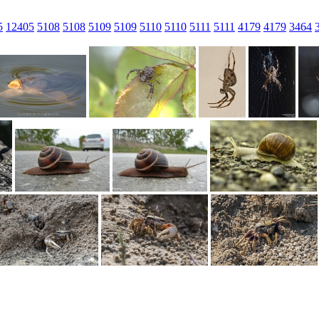
5
12405
5108
5108
5109
5109
5110
5110
5111
5111
4179
4179
3464