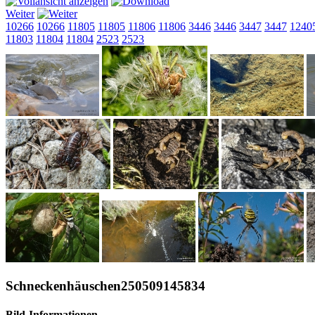
Weiter
10266
10266
11805
11805
11806
11806
3446
3446
3447
3447
1240
11803
11804
11804
2523
2523
Schneckenhäuschen250509145834
Bild-Informationen