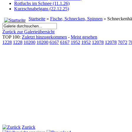
Rotfuchs im Schnee (11.1.26)
Kurzschnabelgans (22.12.25)
Startseite
»
Fische, Schnecken, Spinnen
» Schneckenh
Zurück zur Galerieübersicht
TOP 100:
Zuletzt hinzugekommen
-
Meist gesehen
1228
1228
10200
10200
6167
6167
1952
1952
12078
12078
7072
7
Zurück