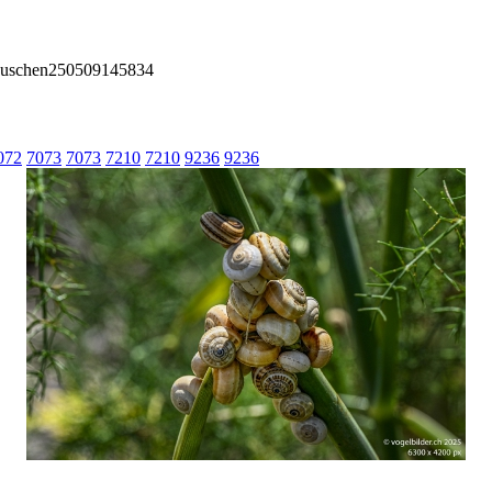
äuschen250509145834
072
7073
7073
7210
7210
9236
9236