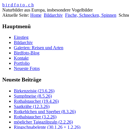
b i r d f o t o . c h
Naturbilder aus Europa, insbesondere Vogelbilder
Aktuelle Seite:
Home
Bildarchiv
Fische, Schnecken, Spinnen
Schn
Hauptmenü
Einstieg
Bildarchiv
Galerien: Reisen und Arten
Birdfoto-Blog
Kontakt
Portfolio
Neueste Fotos
Neueste Beiträge
Birkenzeisig (23.6.26)
Sumpfmeise (8.5.26)
Rothalstaucher (19.4.26)
Saatkrähe (12.3.26)
Rotkehlchen und Sperber (8.3.26)
Rothalstaucher (3.2.26)
möglicher Taigazilpzalp (2.2.26)
Ringschnabelente (30.1.26 + 1.2.26)