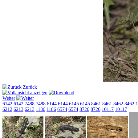
Zurück
Weiter
6142
6142
7488
7488
6144
6144
6145
6145
8461
8461
8462
8462
1
6212
6213
6213
1186
1186
6574
6574
8726
8726
10117
10117