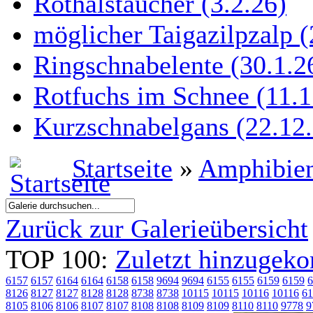
Rothalstaucher (3.2.26)
möglicher Taigazilpzalp (
Ringschnabelente (30.1.26
Rotfuchs im Schnee (11.1
Kurzschnabelgans (22.12.
Startseite
»
Amphibie
Zurück zur Galerieübersicht
TOP 100:
Zuletzt hinzuge
6157
6157
6164
6164
6158
6158
9694
9694
6155
6155
6159
6159
6
8126
8127
8127
8128
8128
8738
8738
10115
10115
10116
10116
61
8105
8106
8106
8107
8107
8108
8108
8109
8109
8110
8110
9778
9