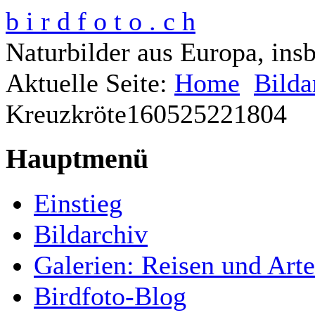
b i r d f o t o . c h
Naturbilder aus Europa, ins
Aktuelle Seite:
Home
Bilda
Kreuzkröte160525221804
Hauptmenü
Einstieg
Bildarchiv
Galerien: Reisen und Art
Birdfoto-Blog